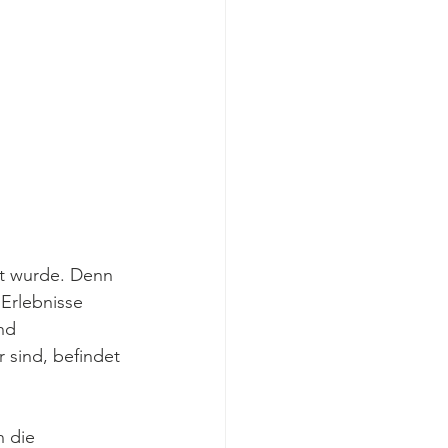
rt wurde. Denn 
Erlebnisse 
nd 
r sind, befindet 
 die 