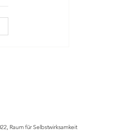
frieden beginnt in der
lie
22, Raum für Selbstwirksamkeit