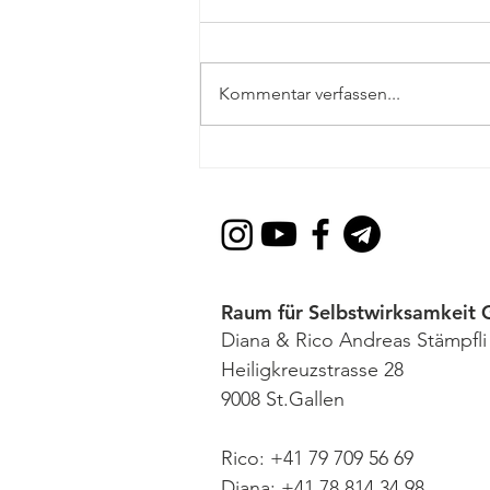
Kommentar verfassen...
Vom Wut-Ausbruch zum Mut-
Ausbruch — was die Wut
deines Kindes wirklich sagen
will
Raum für Selbstwirksamkeit
Diana & Rico Andreas Stämpfli
Heiligkreuzstrasse 28
9008 St.Gallen
Rico: +41 79 709 56 69
Diana: +41 78 814 34 98