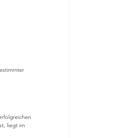
bestimmter 
erfolgreichen 
, liegt im 