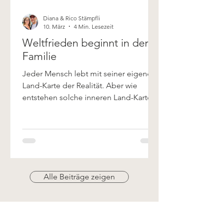
Diana & Rico Stämpfli
10. März
4 Min. Lesezeit
Weltfrieden beginnt in der
Familie
Jeder Mensch lebt mit seiner eigenen
Land-Karte der Realität. Aber wie
entstehen solche inneren Land-Karten?
Diese Herleitung beschreibt, wie die
Aussenwelt zu deiner ganz
persönlichen „Land-Karte" wird. Von
der Welt zu deiner Land-Karte 1.
Äussere Welt Rund um dich herum
gibt es eine Flut aus Energie, Licht,
Alle Beiträge zeigen
Schall und Molekülen – Milliarden
Details schwirren umher, wie bei einem
Apfel: Farbe, Geruch, Textur. Das ist
die „objektive" Welt, aber du nimmst