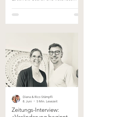
Tosen geht durch deine Wohnung —
und du weisst nicht mehr, wie du damit
umgehen sollst. Dein Kind liegt auf
dem Boden, tritt um sich, und du
stehst daneben und fragst dich: Was
mache ich jetzt bloss? Wenn dir das
bekannt vorkommt, bist du nicht allein.
Und du machst auch nichts falsch. Was
die Wut deines Kindes dir zeigt — und
warum sie eigentlich eine gute
Nachricht
Diana & Rico Stämpfli
8. Juni
5 Min. Lesezeit
Zeitungs-Interview:
«Veränderung beginnt