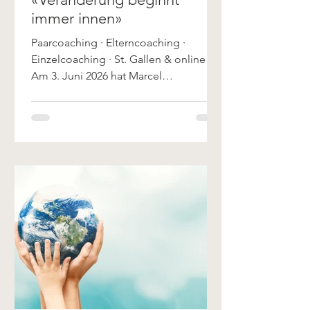
immer innen»
Paarcoaching · Elterncoaching ·
Einzelcoaching · St. Gallen & online
Am 3. Juni 2026 hat Marcel
Baumgartner von der Zeitung "Der
Rheintaler" mit uns gesprochen —
über Beziehungsmuster, den Boom
der Coaching-Szene, Überforderung
im Familienalltag und darüber,
weshalb echte Veränderung immer bei
einem selbst beginnt. Den
vollständigen Zeitungsartikel kannst du
direkt beim Rheintaler lesen: → «Viele
Menschen funktionieren nur noch und
verlieren sich dabei selbst»
https://www.rhe