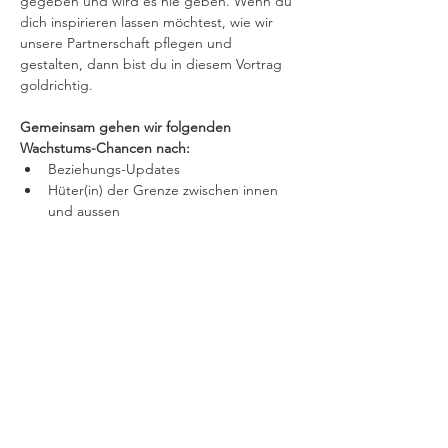
gegeben und wird es nie geben. Wenn du 
dich inspirieren lassen möchtest, wie wir 
unsere Partnerschaft pflegen und 
gestalten, dann bist du in diesem Vortrag 
goldrichtig.
Gemeinsam gehen wir folgenden 
Wachstums-Chancen nach:
Beziehungs-Updates
Hüter(in) der Grenze zwischen innen 
und aussen
Elternhaus verlassen
Mehr anzeigen
Diese Veranstaltung teilen